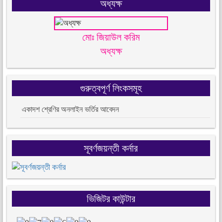
অধ্যক্ষ
মোঃ জিয়াউল করিম
অধ্যক্ষ
গুরুত্বপূর্ণ লিংকসমূহ
একাদশ শ্রেণির অনলাইন ভর্তির আবেদন
সূবর্ণজয়ন্তী কর্নার
ভিজিটর কাউন্টার