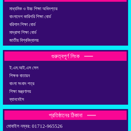
মাধ্যমিক ও উচ্চ শিক্ষা অধিদপ্তর
বাংলাদেশ কারিগরি শিক্ষা বোর্ড
বরিশাল শিক্ষা বোর্ড
মাদ্রাসা শিক্ষা বোর্ড
জাতীয় বিশ্ববিদ্যালয়
গুরুত্বপূর্ণ লিংক
ই.এম.আই.এস সেল
শিক্ষক বাতায়ন
বাংলা সংবাদ পত্র
শিক্ষা মন্ত্রণালয়
ব্যানবেইস
প্রতিষ্ঠানের ঠিকানা
মোবাইল নম্বর: 01712-965526