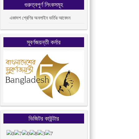
গুরুত্বপূর্ণ লিংকসমূহ
একাদশ শ্রেণির অনলাইন ভর্তির আবেদন
সূবর্ণজয়ন্তী কর্নার
ভিজিটর কাউন্টার