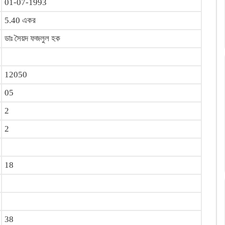
01-07-1993
5.40 একর
ডাঃ সৈয়দ ফজলুল হক
12050
05
2
2
18
38