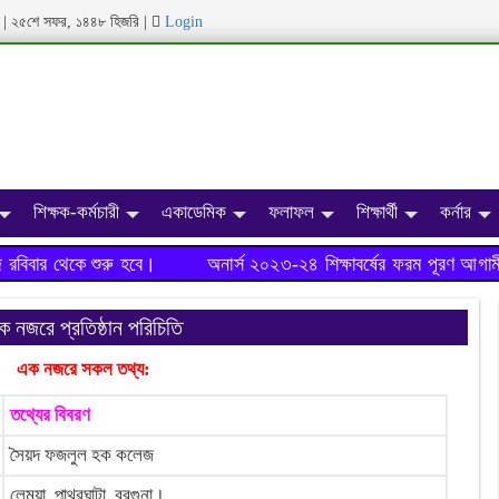
|
২৫শে সফর, ১৪৪৮ হিজরি
|
Login
শিক্ষক-কর্মচারী
একাডেমিক
ফলাফল
শিক্ষার্থী
কর্নার
িবার থেকে শুরু হবে।
অনার্স ২০২৩-২৪ শিক্ষাবর্ষের ফরম পূরণ আগামী ১
 নজরে প্রতিষ্ঠান পরিচিতি
এক নজরে সকল তথ্য:
তথ্যের বিবরণ
সৈয়দ ফজলুল হক কলেজ
লেমুয়া, পাথরঘাটা, বরগুনা।