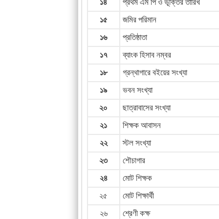
১৪
প্রথম এম পি ও ভূক্তির তারিখ
১৫
জমির পরিমান
১৬
প্রতিষ্ঠাতা
১৭
ব্যাংক হিসাব নম্বর
১৮
গ্রন্থাগারে বইয়ের সংখ্যা
১৯
ভবন সংখ্যা
২০
ছাত্রাবাসের সংখ্যা
২১
শিক্ষক আবাসন
২২
স্টল সংখ্যা
২৩
শৌচাগার
২৪
মোট শিক্ষক
২৫
মোট শিক্ষার্থী
২৬
শ্রেণী কক্ষ