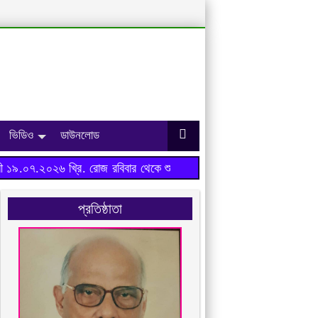
ভিডিও
ডাউনলোড
৯.০৭.২০২৬ খ্রি. রোজ রবিবার থেকে শুরু হবে।
প্রতিষ্ঠাতা