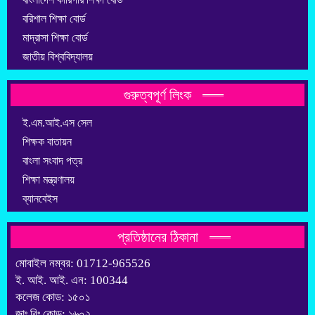
বরিশাল শিক্ষা বোর্ড
মাদ্রাসা শিক্ষা বোর্ড
জাতীয় বিশ্ববিদ্যালয়
গুরুত্বপূর্ণ লিংক
ই.এম.আই.এস সেল
শিক্ষক বাতায়ন
বাংলা সংবাদ পত্র
শিক্ষা মন্ত্রণালয়
ব্যানবেইস
প্রতিষ্ঠানের ঠিকানা
মোবাইল নম্বর: 01712-965526
ই. আই. আই. এন: 100344
কলেজ কোড: ১৫০১
জাঃ বিঃ কোড: ১৬০২