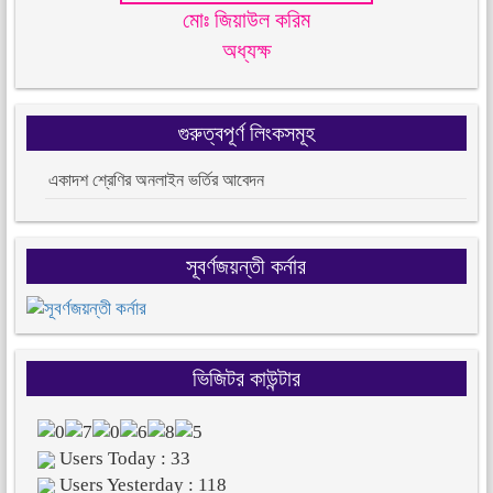
মোঃ জিয়াউল করিম
অধ্যক্ষ
গুরুত্বপূর্ণ লিংকসমূহ
একাদশ শ্রেণির অনলাইন ভর্তির আবেদন
সূবর্ণজয়ন্তী কর্নার
ভিজিটর কাউন্টার
Users Today : 33
Users Yesterday : 118