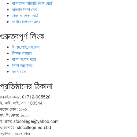
বাংলাদেশ কারিগরি শিক্ষা বোর্ড
বরিশাল শিক্ষা বোর্ড
মাদ্রাসা শিক্ষা বোর্ড
জাতীয় বিশ্ববিদ্যালয়
গুরুত্বপূর্ণ লিংক
ই.এম.আই.এস সেল
শিক্ষক বাতায়ন
বাংলা সংবাদ পত্র
শিক্ষা মন্ত্রণালয়
ব্যানবেইস
প্রতিষ্ঠানের ঠিকানা
মোবাইল নম্বর: 01712-965526
ই. আই. আই. এন: 100344
কলেজ কোড: ১৫০১
জাঃ বিঃ কোড: ১৬০২
ই-মেইল: sfdcollege@yahoo.com
ওয়েবসাইট: sfdcollege.edu.bd
স্থাপিত : ১৯৮৯ খ্রিঃ