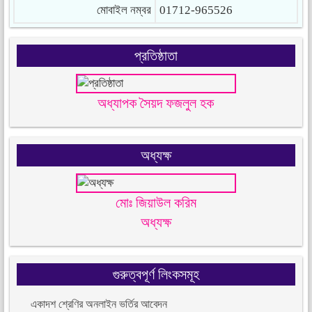
মোবাইল নম্বর
01712-965526
প্রতিষ্ঠাতা
অধ্যাপক সৈয়দ ফজলুল হক
অধ্যক্ষ
মোঃ জিয়াউল করিম
অধ্যক্ষ
গুরুত্বপূর্ণ লিংকসমূহ
একাদশ শ্রেণির অনলাইন ভর্তির আবেদন