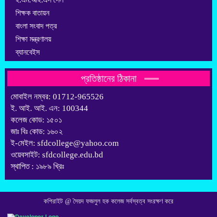
শিক্ষক বাতায়ন
বাংলা সংবাদ পত্র
শিক্ষা মন্ত্রণালয়
ব্যানবেইস
প্রতিষ্ঠানের ঠিকানা
মোবাইল নম্বর: 01712-965526
ই. আই. আই. এন: 100344
কলেজ কোড: ১৫০১
জাঃ বিঃ কোড: ১৬০২
ই-মেইল: sfdcollege@yahoo.com
ওয়েবসাইট: sfdcollege.edu.bd
স্থাপিত : ১৯৮৯ খ্রিঃ
কপিরাইট @ সৈয়দ ফজলুল হক কলেজ সর্বস্বত্ব সংরক্ষণ করে