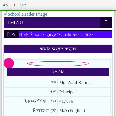
আজ
|
|
|
Login
MENU
নিউজ:
র্ষের ফরম পূরণ আগামী ১৯.০৭.২০২৬ খ্রি. রোজ রবিবার থেকে শুরু হবে।
অনার্স
বর্তমান অধ্যক্ষ মহোদয়
1
বিস্তারিত
নাম
Md. Ziaul Karim
পদবী
Principal
ইনডেক্স/পিডিএস নম্বর
417876
শিক্ষাগত যোগ্যতা
M.A (English)