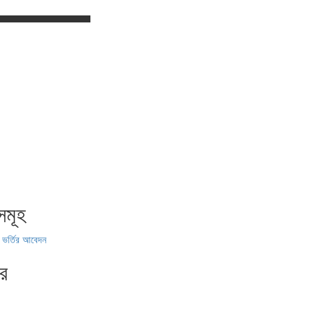
কসমূহ
 ভর্তির আবেদন
ার