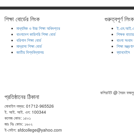
শিক্ষা বোর্ডের লিংক
গুরুত্বপূর্ণ লিংক
মাধ্যমিক ও উচ্চ শিক্ষা অধিদপ্তর
ই.এম.আই.এ
বাংলাদেশ কারিগরি শিক্ষা বোর্ড
শিক্ষক বাতা
বরিশাল শিক্ষা বোর্ড
বাংলা সংবাদ
মাদ্রাসা শিক্ষা বোর্ড
শিক্ষা মন্ত্রণ
জাতীয় বিশ্ববিদ্যালয়
ব্যানবেইস
কপিরাইট @ সৈয়দ ফজলুল 
প্রতিষ্ঠানের ঠিকানা
মোবাইল নম্বর: 01712-965526
ই. আই. আই. এন: 100344
কলেজ কোড: ১৫০১
জাঃ বিঃ কোড: ১৬০২
ই-মেইল: sfdcollege@yahoo.com