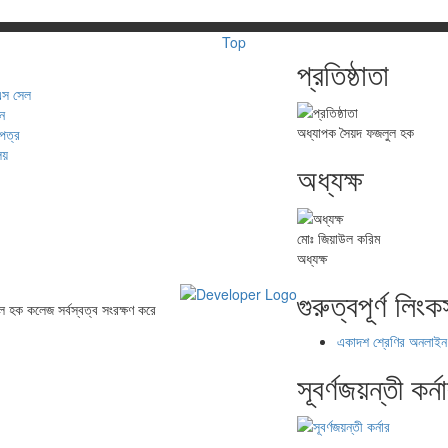
Top
প্রতিষ্ঠাতা
স সেল
য়ন
অধ্যাপক সৈয়দ ফজলুল হক
 পত্র
ালয়
অধ্যক্ষ
মোঃ জিয়াউল করিম
অধ্যক্ষ
গুরুত্বপূর্ণ লিং
হক কলেজ সর্বস্বত্ব সংরক্ষণ করে
একাদশ শ্রেণির অনলাইন
সূবর্ণজয়ন্তী কর্ন