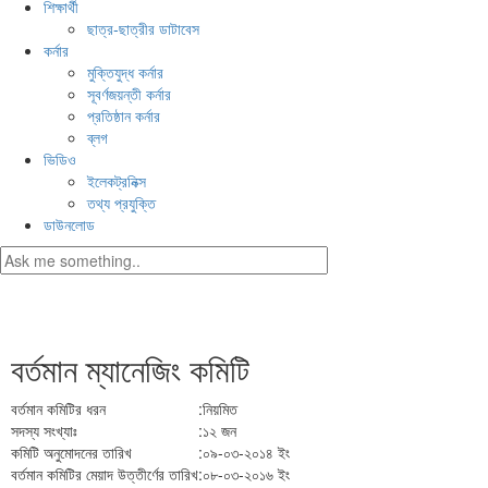
শিক্ষার্থী
ছাত্র-ছাত্রীর ডাটাবেস
কর্নার
মুক্তিযুদ্ধ কর্নার
সূবর্ণজয়ন্তী কর্নার
প্রতিষ্ঠান কর্নার
ব্লগ
ভিডিও
ইলেকট্রনিক্স
তথ্য প্রযুক্তি
ডাউনলোড
নিউজ:
অনার্স ২০২৩-২৪ শিক্ষাবর্ষের ফরম পূরণ আগামী ১৯.০৭.২০২৬ খ্রি. 
বর্তমান ম্যানেজিং কমিটি
বর্তমান কমিটির ধরন
:
নিয়মিত
সদস্য সংখ্যাঃ
:
১২ জন
কমিটি অনুমোদনের তারিখ
:
০৯-০৩-২০১৪ ইং
বর্তমান কমিটির মেয়াদ উত্তীর্ণের তারিখ
:
০৮-০৩-২০১৬ ইং