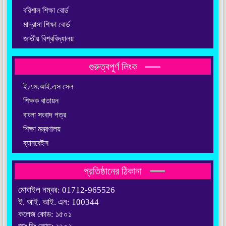
বরিশাল শিক্ষা বোর্ড
মাদ্রাসা শিক্ষা বোর্ড
জাতীয় বিশ্ববিদ্যালয়
গুরুত্বপূর্ণ লিংক
ই.এম.আই.এস সেল
শিক্ষক বাতায়ন
বাংলা সংবাদ পত্র
শিক্ষা মন্ত্রণালয়
ব্যানবেইস
প্রতিষ্ঠানের ঠিকানা
মোবাইল নম্বর: 01712-965526
ই. আই. আই. এন: 100344
কলেজ কোড: ১৫০১