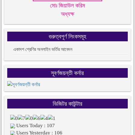
মোঃ জিয়াউল করিম
অধ্যক্ষ
গুরুত্বপূর্ণ লিংকসমূহ
একাদশ শ্রেণির অনলাইন ভর্তির আবেদন
সূবর্ণজয়ন্তী কর্নার
ভিজিটর কাউন্টার
Users Today : 107
Users Yesterday : 106