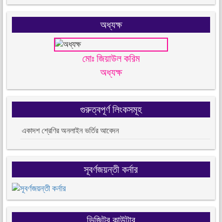
অধ্যক্ষ
মোঃ জিয়াউল করিম
অধ্যক্ষ
গুরুত্বপূর্ণ লিংকসমূহ
একাদশ শ্রেণির অনলাইন ভর্তির আবেদন
সূবর্ণজয়ন্তী কর্নার
ভিজিটর কাউন্টার