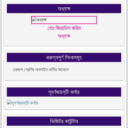
অধ্যক্ষ
মোঃ জিয়াউল করিম
অধ্যক্ষ
গুরুত্বপূর্ণ লিংকসমূহ
একাদশ শ্রেণির অনলাইন ভর্তির আবেদন
সূবর্ণজয়ন্তী কর্নার
ভিজিটর কাউন্টার