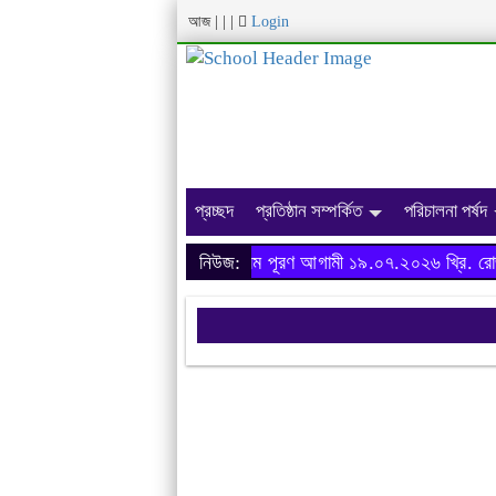
আজ
|
|
|
Login
প্রচ্ছদ
প্রতিষ্ঠান সম্পর্কিত
পরিচালনা পর্ষদ
অনার্স ২০২৩-২৪ শিক্ষাবর্ষের ফরম পূরণ আগামী ১৯.০৭.২০২৬ খ্রি. রোজ 
নিউজ: