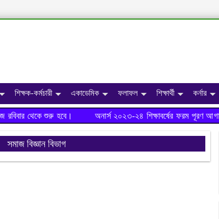
শিক্ষক-কর্মচারী
একাডেমিক
ফলাফল
শিক্ষার্থী
কর্নার
রবিবার থেকে শুরু হবে।
অনার্স ২০২৩-২৪ শিক্ষাবর্ষের ফরম পূরণ আগাম
সমাজ বিজ্ঞান বিভাগ