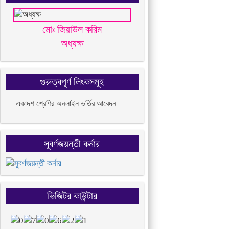
মোঃ জিয়াউল করিম
অধ্যক্ষ
গুরুত্বপূর্ণ লিংকসমূহ
একাদশ শ্রেণির অনলাইন ভর্তির আবেদন
সূবর্ণজয়ন্তী কর্নার
ভিজিটর কাউন্টার