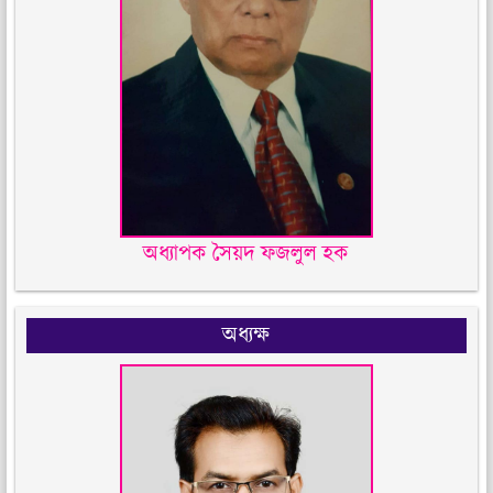
অধ্যাপক সৈয়দ ফজলুল হক
অধ্যক্ষ