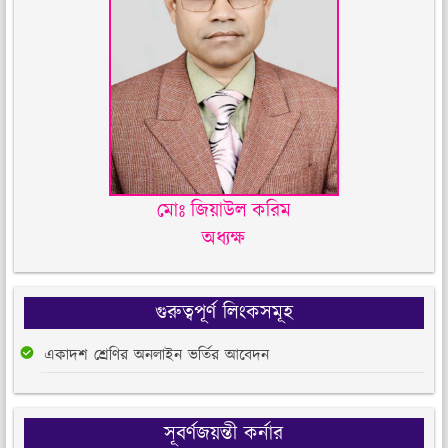
মোঃ জিয়াউল করিম
অধ্যক্ষ
গুরুত্বপূর্ণ লিংকসমূহ
একাদশ শ্রেণির অনলাইন ভর্তির আবেদন
সূবর্ণজয়ন্তী কর্নার