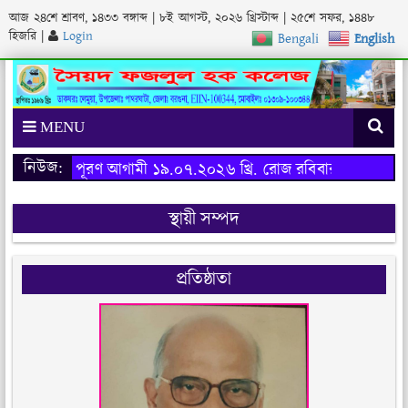
আজ
২৪শে শ্রাবণ, ১৪৩৩ বঙ্গাব্দ
|
৮ই আগস্ট, ২০২৬ খ্রিস্টাব্দ
|
২৫শে সফর, ১৪৪৮
হিজরি
|
Login
Bengali
English
MENU
নিউজ:
র্ষের ফরম পূরণ আগামী ১৯.০৭.২০২৬ খ্রি. রোজ রবিবার থেকে শুরু হব
স্থায়ী সম্পদ
প্রতিষ্ঠাতা