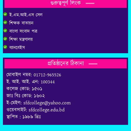
গুরুত্বপূর্ণ লিংক
ই.এম.আই.এস সেল
শিক্ষক বাতায়ন
বাংলা সংবাদ পত্র
শিক্ষা মন্ত্রণালয়
ব্যানবেইস
প্রতিষ্ঠানের ঠিকানা
মোবাইল নম্বর: 01712-965526
ই. আই. আই. এন: 100344
কলেজ কোড: ১৫০১
জাঃ বিঃ কোড: ১৬০২
ই-মেইল: sfdcollege@yahoo.com
ওয়েবসাইট: sfdcollege.edu.bd
স্থাপিত : ১৯৮৯ খ্রিঃ