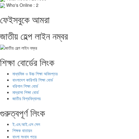
Who's Online : 2
ফেইসবুকে আমরা
জাতীয় হেল্প লাইন নম্বর
শিক্ষা বোর্ডের লিংক
মাধ্যমিক ও উচ্চ শিক্ষা অধিদপ্তর
বাংলাদেশ কারিগরি শিক্ষা বোর্ড
বরিশাল শিক্ষা বোর্ড
মাদ্রাসা শিক্ষা বোর্ড
জাতীয় বিশ্ববিদ্যালয়
গুরুত্বপূর্ণ লিংক
ই.এম.আই.এস সেল
শিক্ষক বাতায়ন
বাংলা সংবাদ পত্র