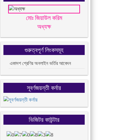
মোঃ জিয়াউল করিম
অধ্যক্ষ
গুরুত্বপূর্ণ লিংকসমূহ
একাদশ শ্রেণির অনলাইন ভর্তির আবেদন
সূবর্ণজয়ন্তী কর্নার
ভিজিটর কাউন্টার