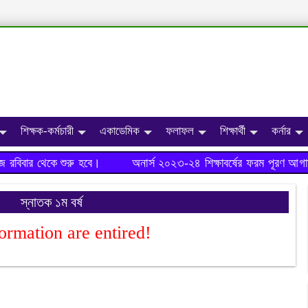
শিক্ষক-কর্মচারী
একাডেমিক
ফলাফল
শিক্ষার্থী
কর্নার
বিবার থেকে শুরু হবে।
অনার্স ২০২৩-২৪ শিক্ষাবর্ষের ফরম পূরণ আগামী
স্নাতক ১ম বর্ষ
ormation are entired!