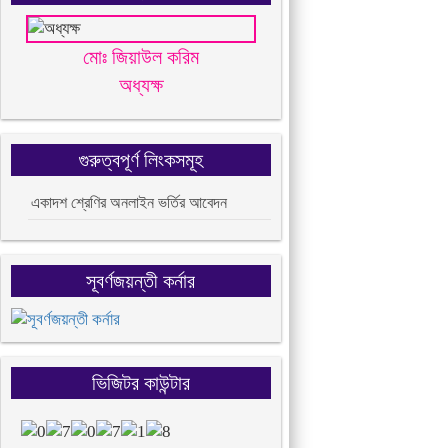
মোঃ জিয়াউল করিম
অধ্যক্ষ
গুরুত্বপূর্ণ লিংকসমূহ
একাদশ শ্রেণির অনলাইন ভর্তির আবেদন
সূবর্ণজয়ন্তী কর্নার
ভিজিটর কাউন্টার