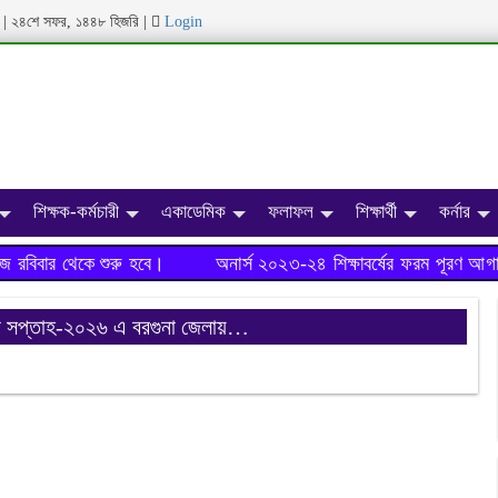
|
২৪শে সফর, ১৪৪৮ হিজরি
|
Login
শিক্ষক-কর্মচারী
একাডেমিক
ফলাফল
শিক্ষার্থী
কর্নার
রবিবার থেকে শুরু হবে।
অনার্স ২০২৩-২৪ শিক্ষাবর্ষের ফরম পূরণ আগাম
ষা সপ্তাহ-২০২৬ এ বরগুনা জেলায়…