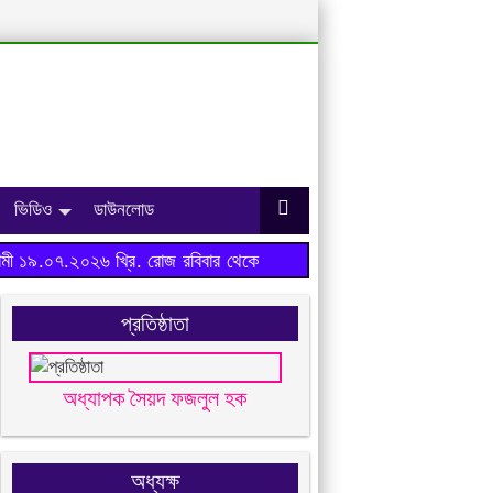
ভিডিও
ডাউনলোড
ী ১৯.০৭.২০২৬ খ্রি. রোজ রবিবার থেকে শুরু হবে।
প্রতিষ্ঠাতা
অধ্যাপক সৈয়দ ফজলুল হক
অধ্যক্ষ