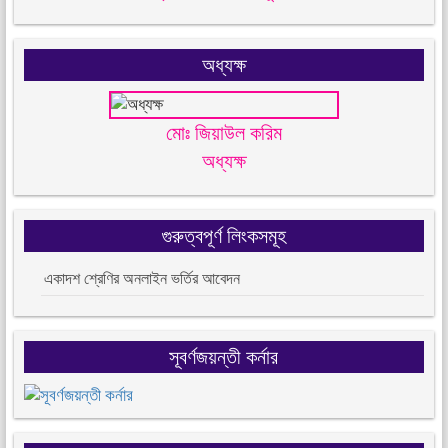
অধ্যক্ষ
মোঃ জিয়াউল করিম
অধ্যক্ষ
গুরুত্বপূর্ণ লিংকসমূহ
একাদশ শ্রেণির অনলাইন ভর্তির আবেদন
সূবর্ণজয়ন্তী কর্নার