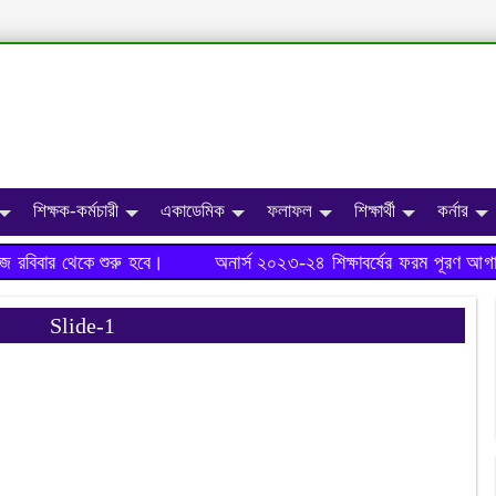
শিক্ষক-কর্মচারী
একাডেমিক
ফলাফল
শিক্ষার্থী
কর্নার
রবিবার থেকে শুরু হবে।
অনার্স ২০২৩-২৪ শিক্ষাবর্ষের ফরম পূরণ আগাম
Slide-1