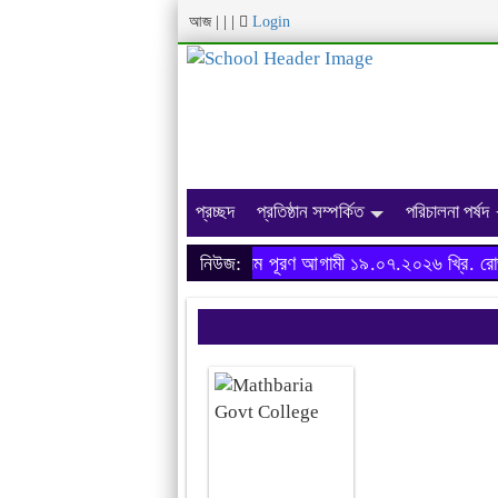
আজ
|
|
|
Login
প্রচ্ছদ
প্রতিষ্ঠান সম্পর্কিত
পরিচালনা পর্ষদ
অনার্স ২০২৩-২৪ শিক্ষাবর্ষের ফরম পূরণ আগামী ১৯.০৭.২০২৬ খ্রি. রোজ 
নিউজ: