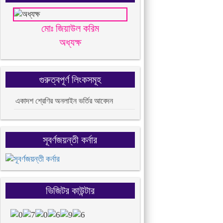
মোঃ জিয়াউল করিম
অধ্যক্ষ
গুরুত্বপূর্ণ লিংকসমূহ
একাদশ শ্রেণির অনলাইন ভর্তির আবেদন
সূবর্ণজয়ন্তী কর্নার
ভিজিটর কাউন্টার