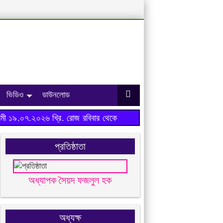
ভিডিও
ডাউনলোড
ী ১৯.০৭.২০২৬ খ্রি. রোজ রবিবার থেকে শুরু হবে।
প্রতিষ্ঠাতা
অধ্যাপক সৈয়দ ফজলুল হক
অধ্যক্ষ