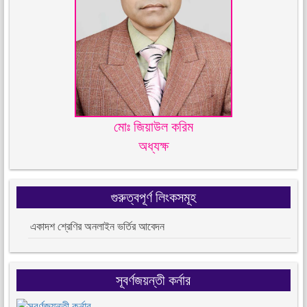
মোঃ জিয়াউল করিম
অধ্যক্ষ
গুরুত্বপূর্ণ লিংকসমূহ
একাদশ শ্রেণির অনলাইন ভর্তির আবেদন
সূবর্ণজয়ন্তী কর্নার