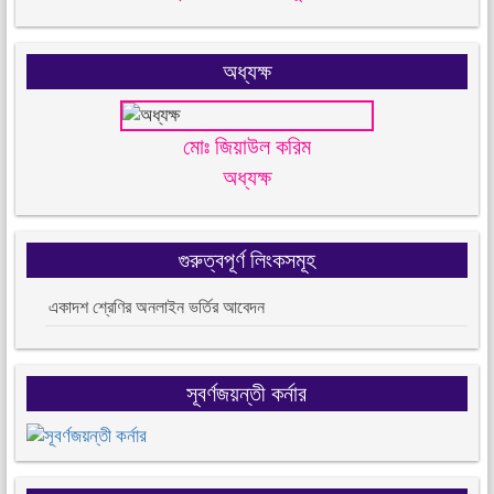
অধ্যক্ষ
মোঃ জিয়াউল করিম
অধ্যক্ষ
গুরুত্বপূর্ণ লিংকসমূহ
একাদশ শ্রেণির অনলাইন ভর্তির আবেদন
সূবর্ণজয়ন্তী কর্নার