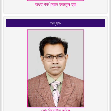
অধ্যাপক সৈয়দ ফজলুল হক
অধ্যক্ষ
মোঃ জিয়াউল করিম