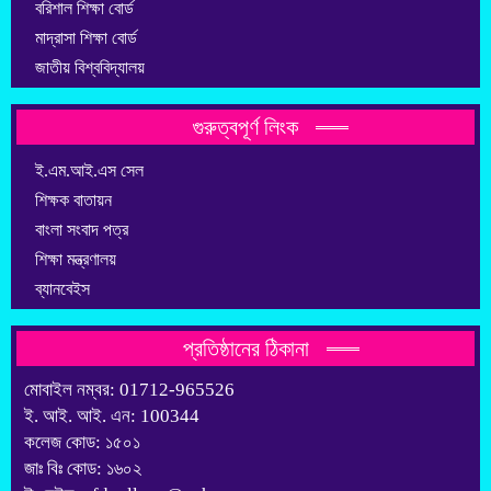
বরিশাল শিক্ষা বোর্ড
মাদ্রাসা শিক্ষা বোর্ড
জাতীয় বিশ্ববিদ্যালয়
গুরুত্বপূর্ণ লিংক
ই.এম.আই.এস সেল
শিক্ষক বাতায়ন
বাংলা সংবাদ পত্র
শিক্ষা মন্ত্রণালয়
ব্যানবেইস
প্রতিষ্ঠানের ঠিকানা
মোবাইল নম্বর: 01712-965526
ই. আই. আই. এন: 100344
কলেজ কোড: ১৫০১
জাঃ বিঃ কোড: ১৬০২