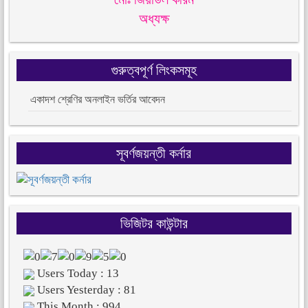
অধ্যক্ষ
গুরুত্বপূর্ণ লিংকসমূহ
একাদশ শ্রেণির অনলাইন ভর্তির আবেদন
সূবর্ণজয়ন্তী কর্নার
ভিজিটর কাউন্টার
Users Today : 13
Users Yesterday : 81
This Month : 994