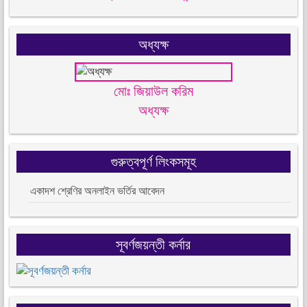
অধ্যক্ষ
মোঃ জিয়াউল করিম
অধ্যক্ষ
গুরুত্বপূর্ণ লিংকসমূহ
একাদশ শ্রেণির অনলাইন ভর্তির আবেদন
সূবর্ণজয়ন্তী কর্নার