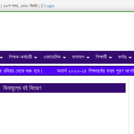
|
২৫শে সফর, ১৪৪৮ হিজরি
|
Login
শিক্ষক-কর্মচারী
একাডেমিক
ফলাফল
শিক্ষার্থী
কর্নার
বিবার থেকে শুরু হবে।
অনার্স ২০২৩-২৪ শিক্ষাবর্ষের ফরম পূরণ আগামী
বিনামূল্যে বই বিতরণ