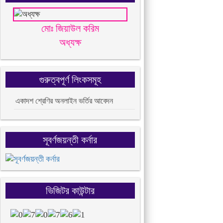
মোঃ জিয়াউল করিম
অধ্যক্ষ
গুরুত্বপূর্ণ লিংকসমূহ
একাদশ শ্রেণির অনলাইন ভর্তির আবেদন
সূবর্ণজয়ন্তী কর্নার
ভিজিটর কাউন্টার