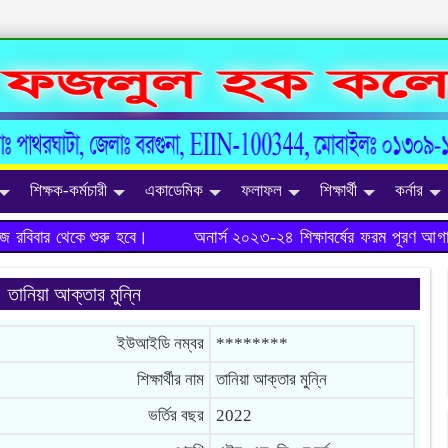
শিক্ষক-কর্মচারী
একাডেমিক
ফলাফল
শিক্ষার্থী
কর্নার
বিবার থেকে শুরু হবে।
অনার্স ২০২৩-২৪ শিক্ষাবর্ষের ফরম পূরণ আগামী
তানিয়া আক্তার মুন্নি
ইউআইডি নম্বর
********
শিক্ষার্থীর নাম
তানিয়া আক্তার মুন্নি
ভর্তির বছর
2022