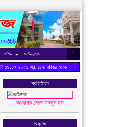
ভিডিও
ডাউনলোড
 ১৯.০৭.২০২৬ খ্রি. রোজ রবিবার থেকে শুরু হবে।
প্রতিষ্ঠাতা
অধ্যাপক সৈয়দ ফজলুল হক
অধ্যক্ষ