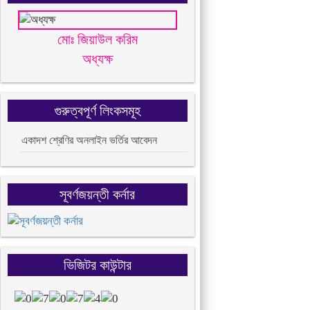
মোঃ জিয়াউল করিম
অধ্যক্ষ
গুরুত্বপূর্ণ লিংকসমূহ
একাদশ শ্রেণির অনলাইন ভর্তির আবেদন
সূবর্ণজয়ন্তী কর্নার
ভিজিটর কাউন্টার