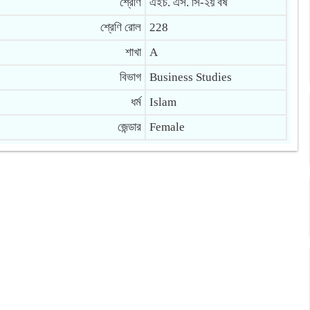
শ্রেণি
এইচ. এস. সি-২য় বর্ষ
শ্রেণি রোল
228
শাখা
A
বিভাগ
Business Studies
ধর্ম
Islam
জেন্ডার
Female