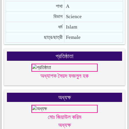
শাখা
A
বিভাগ
Science
ধর্ম
Islam
ছাত্র/ছাত্রী
Female
প্রতিষ্ঠাতা
অধ্যাপক সৈয়দ ফজলুল হক
অধ্যক্ষ
মোঃ জিয়াউল করিম
অধ্যক্ষ