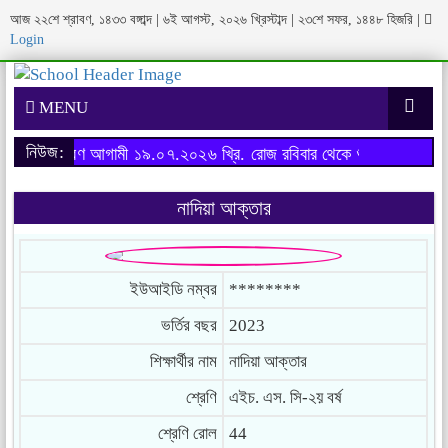
আজ
২২শে শ্রাবণ, ১৪৩৩ বঙ্গাব্দ
|
৬ই আগস্ট, ২০২৬ খ্রিস্টাব্দ
|
২৩শে সফর, ১৪৪৮ হিজরি
|
Login
MENU
নিউজ:
র্ষের ফরম পূরণ আগামী ১৯.০৭.২০২৬ খ্রি. রোজ রবিবার থেকে শুরু হবে।
অনার্
নাদিয়া আক্তার
ইউআইডি নম্বর
********
ভর্তির বছর
2023
শিক্ষার্থীর নাম
নাদিয়া আক্তার
শ্রেণি
এইচ. এস. সি-২য় বর্ষ
শ্রেণি রোল
44