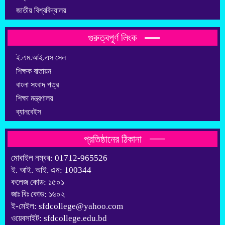
জাতীয় বিশ্ববিদ্যালয়
গুরুত্বপূর্ণ লিংক
ই.এম.আই.এস সেল
শিক্ষক বাতায়ন
বাংলা সংবাদ পত্র
শিক্ষা মন্ত্রণালয়
ব্যানবেইস
প্রতিষ্ঠানের ঠিকানা
মোবাইল নম্বর: 01712-965526
ই. আই. আই. এন: 100344
কলেজ কোড: ১৫০১
জাঃ বিঃ কোড: ১৬০২
ই-মেইল: sfdcollege@yahoo.com
ওয়েবসাইট: sfdcollege.edu.bd