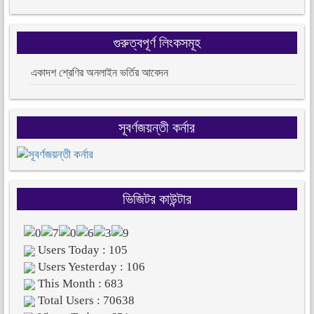
গুরুত্বপূর্ণ লিংকসমূহ
একাদশ শ্রেণির অনলাইন ভর্তির আবেদন
সূবর্ণজয়ন্তী কর্নার
ভিজিটর কাউন্টার
Users Today : 105
Users Yesterday : 106
This Month : 683
Total Users : 70638