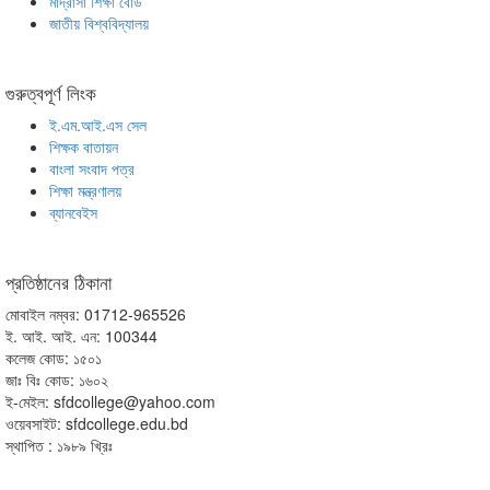
মাদ্রাসা শিক্ষা বোর্ড
জাতীয় বিশ্ববিদ্যালয়
গুরুত্বপূর্ণ লিংক
ই.এম.আই.এস সেল
শিক্ষক বাতায়ন
বাংলা সংবাদ পত্র
শিক্ষা মন্ত্রণালয়
ব্যানবেইস
প্রতিষ্ঠানের ঠিকানা
মোবাইল নম্বর: 01712-965526
ই. আই. আই. এন: 100344
কলেজ কোড: ১৫০১
জাঃ বিঃ কোড: ১৬০২
ই-মেইল: sfdcollege@yahoo.com
ওয়েবসাইট: sfdcollege.edu.bd
স্থাপিত : ১৯৮৯ খ্রিঃ