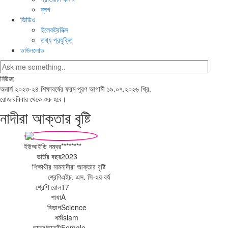
ব্লগ
ভিডিও
ইলেকট্রনিক্স
তথ্য প্রযুক্তি
ডাউনলোড
নিউজ:
অনার্স ২০২৩-২৪ শিক্ষাবর্ষের ফরম পূরণ আগামী ১৯.০৭.২০২৬ খ্রি.
রোজ রবিবার থেকে শুরু হবে।
নাদীরা আক্তার বৃষ্টি
ইউআইডি নম্বর
********
ভর্তির বছর
2023
শিক্ষার্থীর নাম
নাদীরা আক্তার বৃষ্টি
শ্রেণি
এইচ. এস. সি-২য় বর্ষ
শ্রেণি রোল
17
শাখা
A
বিভাগ
Science
ধর্ম
Islam
ছাত্র/ছাত্রী
Female