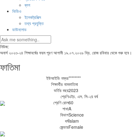
ব্লগ
ভিডিও
ইলেকট্রনিক্স
তথ্য প্রযুক্তি
ডাউনলোড
নিউজ:
অনার্স ২০২৩-২৪ শিক্ষাবর্ষের ফরম পূরণ আগামী ১৯.০৭.২০২৬ খ্রি. রোজ রবিবার থেকে শুরু হবে।
ফাতিমা
ইউআইডি নম্বর
********
শিক্ষার্থীর নাম
ফাতিমা
ভর্তির বছর
2023
শ্রেণি
এইচ. এস. সি-২য় বর্ষ
শ্রেণি রোল
60
শাখা
A
বিভাগ
Science
ধর্ম
Islam
জেন্ডার
Female