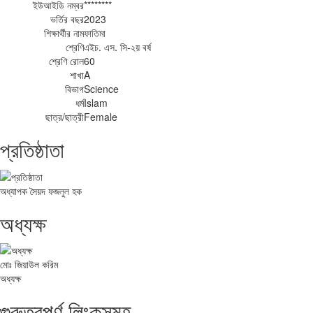
ইউআইডি নম্বর
********
ভর্তির বছর
2023
শিক্ষার্থীর নাম
ফাতিমা
শ্রেণি
এইচ. এস. সি-২য় বর্ষ
শ্রেণি রোল
60
শাখা
A
বিভাগ
Science
ধর্ম
Islam
ছাত্র/ছাত্রী
Female
প্রতিষ্ঠাতা
অধ্যাপক সৈয়দ ফজলুল হক
অধ্যক্ষ
মোঃ জিয়াউল করিম
অধ্যক্ষ
গুরুত্বপূর্ণ লিংকসমূহ