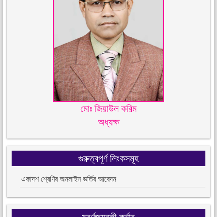
মোঃ জিয়াউল করিম
অধ্যক্ষ
গুরুত্বপূর্ণ লিংকসমূহ
একাদশ শ্রেণির অনলাইন ভর্তির আবেদন
সূবর্ণজয়ন্তী কর্নার