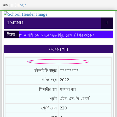
আজ
|
|
|
Login
MENU
নিউজ:
্ষের ফরম পূরণ আগামী ১৯.০৭.২০২৬ খ্রি. রোজ রবিবার থেকে শুরু হবে।
অনার্স
ফয়সাল খান
ইউআইডি নম্বর
********
ভর্তির বছর
2022
শিক্ষার্থীর নাম
ফয়সাল খান
শ্রেণি
এইচ. এস. সি-২য় বর্ষ
শ্রেণি রোল
220