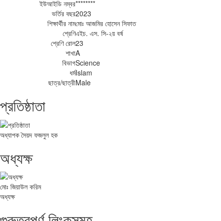
ইউআইডি নম্বর
********
ভর্তির বছর
2023
শিক্ষার্থীর নাম
মোঃ আজমির হোসেন সিফাত
শ্রেণি
এইচ. এস. সি-২য় বর্ষ
শ্রেণি রোল
23
শাখা
A
বিভাগ
Science
ধর্ম
Islam
ছাত্র/ছাত্রী
Male
প্রতিষ্ঠাতা
অধ্যাপক সৈয়দ ফজলুল হক
অধ্যক্ষ
মোঃ জিয়াউল করিম
অধ্যক্ষ
গুরুত্বপূর্ণ লিংকসমূহ