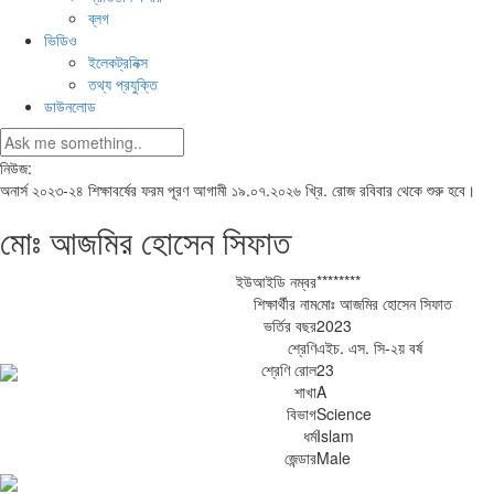
ব্লগ
ভিডিও
ইলেকট্রনিক্স
তথ্য প্রযুক্তি
ডাউনলোড
নিউজ:
অনার্স ২০২৩-২৪ শিক্ষাবর্ষের ফরম পূরণ আগামী ১৯.০৭.২০২৬ খ্রি. রোজ রবিবার থেকে শুরু হবে।
মোঃ আজমির হোসেন সিফাত
ইউআইডি নম্বর
********
শিক্ষার্থীর নাম
মোঃ আজমির হোসেন সিফাত
ভর্তির বছর
2023
শ্রেণি
এইচ. এস. সি-২য় বর্ষ
শ্রেণি রোল
23
শাখা
A
বিভাগ
Science
ধর্ম
Islam
জেন্ডার
Male