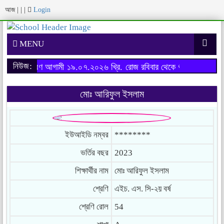
আজ
|
|
|
Login
MENU
নিউজ:
র্ষের ফরম পূরণ আগামী ১৯.০৭.২০২৬ খ্রি. রোজ রবিবার থেকে শুরু হবে।
অনার্স
মোঃ আরিফুল ইসলাম
ইউআইডি নম্বর
********
ভর্তির বছর
2023
শিক্ষার্থীর নাম
মোঃ আরিফুল ইসলাম
শ্রেণি
এইচ. এস. সি-২য় বর্ষ
শ্রেণি রোল
54