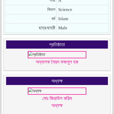
শাখা
A
বিভাগ
Science
ধর্ম
Islam
ছাত্র/ছাত্রী
Male
প্রতিষ্ঠাতা
অধ্যাপক সৈয়দ ফজলুল হক
অধ্যক্ষ
মোঃ জিয়াউল করিম
অধ্যক্ষ