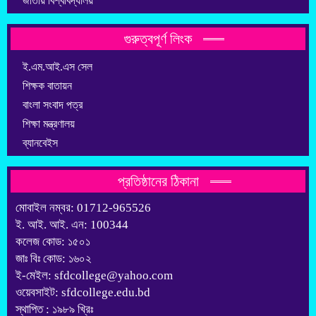
জাতীয় বিশ্ববিদ্যালয়
গুরুত্বপূর্ণ লিংক
ই.এম.আই.এস সেল
শিক্ষক বাতায়ন
বাংলা সংবাদ পত্র
শিক্ষা মন্ত্রণালয়
ব্যানবেইস
প্রতিষ্ঠানের ঠিকানা
মোবাইল নম্বর: 01712-965526
ই. আই. আই. এন: 100344
কলেজ কোড: ১৫০১
জাঃ বিঃ কোড: ১৬০২
ই-মেইল: sfdcollege@yahoo.com
ওয়েবসাইট: sfdcollege.edu.bd
স্থাপিত : ১৯৮৯ খ্রিঃ