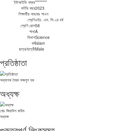
ইউআইডি নম্বর
********
ভর্তির বছর
2023
শিক্ষার্থীর নাম
মোঃ শাওন
শ্রেণি
এইচ. এস. সি-২য় বর্ষ
শ্রেণি রোল
58
শাখা
A
বিভাগ
Science
ধর্ম
Islam
ছাত্র/ছাত্রী
Male
প্রতিষ্ঠাতা
অধ্যাপক সৈয়দ ফজলুল হক
অধ্যক্ষ
মোঃ জিয়াউল করিম
অধ্যক্ষ
গুরুত্বপূর্ণ লিংকসমূহ