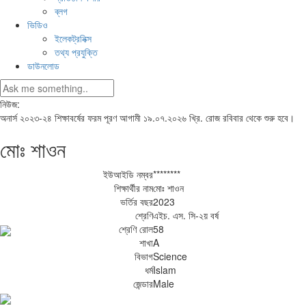
ব্লগ
ভিডিও
ইলেকট্রনিক্স
তথ্য প্রযুক্তি
ডাউনলোড
নিউজ:
অনার্স ২০২৩-২৪ শিক্ষাবর্ষের ফরম পূরণ আগামী ১৯.০৭.২০২৬ খ্রি. রোজ রবিবার থেকে শুরু হবে।
মোঃ শাওন
ইউআইডি নম্বর
********
শিক্ষার্থীর নাম
মোঃ শাওন
ভর্তির বছর
2023
শ্রেণি
এইচ. এস. সি-২য় বর্ষ
শ্রেণি রোল
58
শাখা
A
বিভাগ
Science
ধর্ম
Islam
জেন্ডার
Male