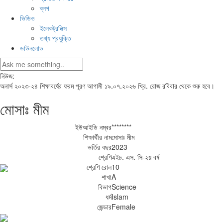
ব্লগ
ভিডিও
ইলেকট্রনিক্স
তথ্য প্রযুক্তি
ডাউনলোড
নিউজ:
অনার্স ২০২৩-২৪ শিক্ষাবর্ষের ফরম পূরণ আগামী ১৯.০৭.২০২৬ খ্রি. রোজ রবিবার থেকে শুরু হবে।
মোসাঃ মীম
ইউআইডি নম্বর
********
শিক্ষার্থীর নাম
মোসাঃ মীম
ভর্তির বছর
2023
শ্রেণি
এইচ. এস. সি-২য় বর্ষ
শ্রেণি রোল
10
শাখা
A
বিভাগ
Science
ধর্ম
Islam
জেন্ডার
Female