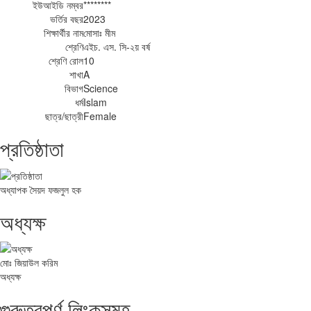
ইউআইডি নম্বর
********
ভর্তির বছর
2023
শিক্ষার্থীর নাম
মোসাঃ মীম
শ্রেণি
এইচ. এস. সি-২য় বর্ষ
শ্রেণি রোল
10
শাখা
A
বিভাগ
Science
ধর্ম
Islam
ছাত্র/ছাত্রী
Female
প্রতিষ্ঠাতা
অধ্যাপক সৈয়দ ফজলুল হক
অধ্যক্ষ
মোঃ জিয়াউল করিম
অধ্যক্ষ
গুরুত্বপূর্ণ লিংকসমূহ