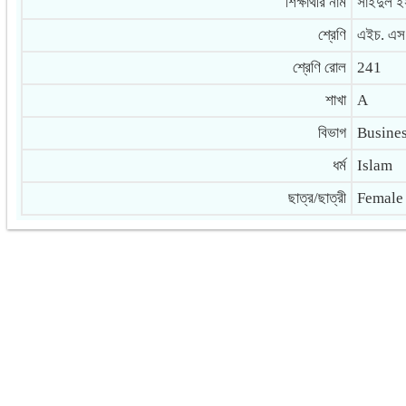
শিক্ষার্থীর নাম
সাইদুল ই
শ্রেণি
এইচ. এস. 
শ্রেণি রোল
241
শাখা
A
বিভাগ
Busines
ধর্ম
Islam
ছাত্র/ছাত্রী
Female