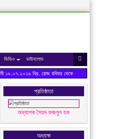
ভিডিও
ডাউনলোড
ী ১৯.০৭.২০২৬ খ্রি. রোজ রবিবার থেকে শুরু হবে।
প্রতিষ্ঠাতা
অধ্যাপক সৈয়দ ফজলুল হক
অধ্যক্ষ