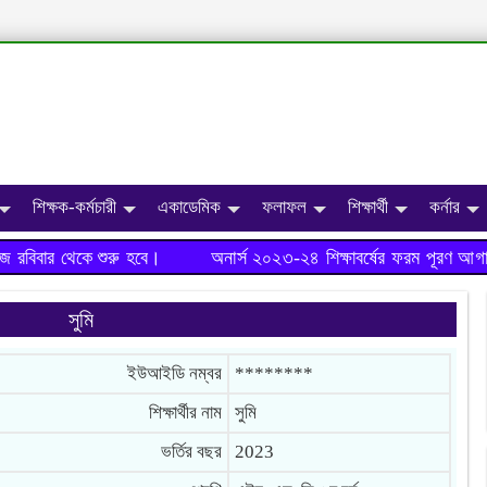
শিক্ষক-কর্মচারী
একাডেমিক
ফলাফল
শিক্ষার্থী
কর্নার
রবিবার থেকে শুরু হবে।
অনার্স ২০২৩-২৪ শিক্ষাবর্ষের ফরম পূরণ আগাম
সুমি
ইউআইডি নম্বর
********
শিক্ষার্থীর নাম
সুমি
ভর্তির বছর
2023