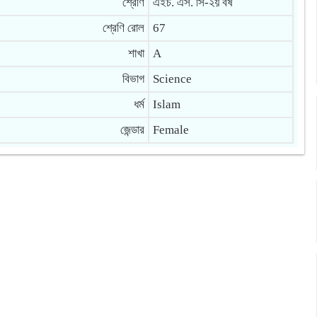
শ্রেণি
এইচ. এস. সি-২য় বর্ষ
শ্রেণি রোল
67
শাখা
A
বিভাগ
Science
ধর্ম
Islam
জেন্ডার
Female