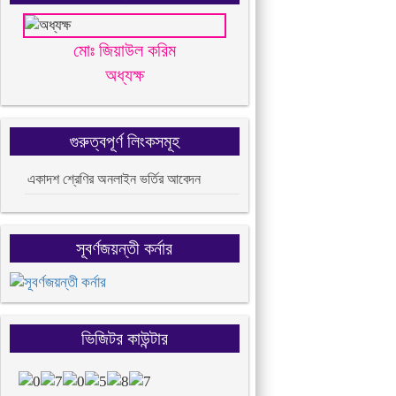
মোঃ জিয়াউল করিম
অধ্যক্ষ
গুরুত্বপূর্ণ লিংকসমূহ
একাদশ শ্রেণির অনলাইন ভর্তির আবেদন
সূবর্ণজয়ন্তী কর্নার
ভিজিটর কাউন্টার