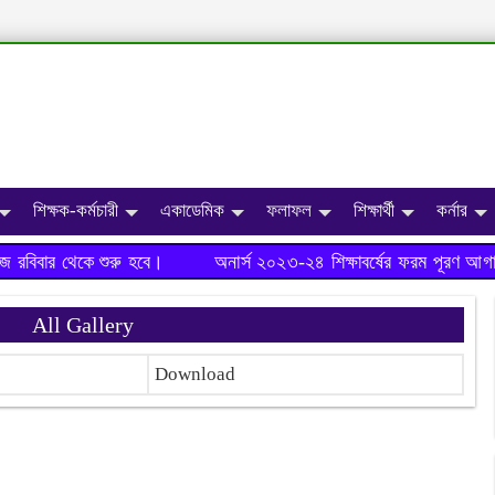
শিক্ষক-কর্মচারী
একাডেমিক
ফলাফল
শিক্ষার্থী
কর্নার
রবিবার থেকে শুরু হবে।
অনার্স ২০২৩-২৪ শিক্ষাবর্ষের ফরম পূরণ আগাম
All Gallery
Download