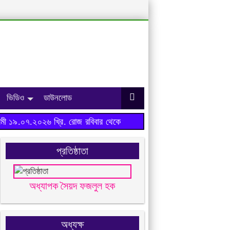
ভিডিও
ডাউনলোড
ী ১৯.০৭.২০২৬ খ্রি. রোজ রবিবার থেকে শুরু হবে।
প্রতিষ্ঠাতা
অধ্যাপক সৈয়দ ফজলুল হক
অধ্যক্ষ