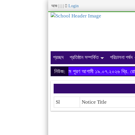
আজ
|
|
|
Login
প্রচ্ছদ
প্রতিষ্ঠান সম্পর্কিত
পরিচালনা পর্ষদ
অনার্স ২০২৩-২৪ শিক্ষাবর্ষের ফরম পূরণ আগামী ১৯.০৭.২০২৬ খ্রি. রোজ 
নিউজ:
Sl
Notice Title