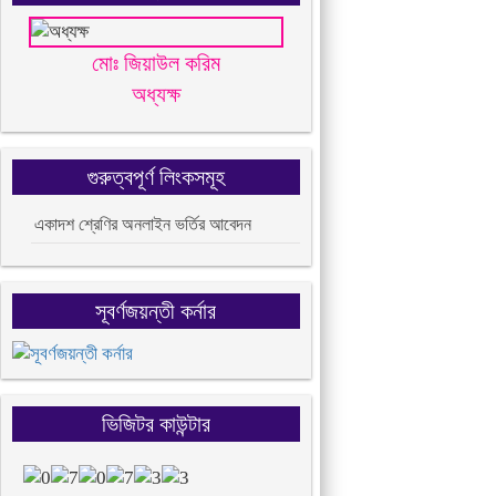
মোঃ জিয়াউল করিম
অধ্যক্ষ
গুরুত্বপূর্ণ লিংকসমূহ
একাদশ শ্রেণির অনলাইন ভর্তির আবেদন
সূবর্ণজয়ন্তী কর্নার
ভিজিটর কাউন্টার