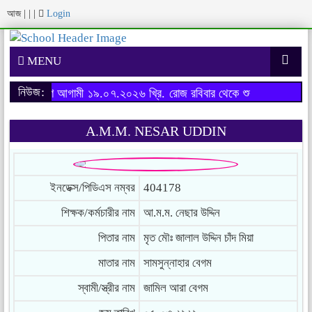
আজ
|
|
|
Login
MENU
নিউজ:
ষের ফরম পূরণ আগামী ১৯.০৭.২০২৬ খ্রি. রোজ রবিবার থেকে শুরু হবে।
অনার্স 
A.M.M. NESAR UDDIN
ইনডেক্স/পিডিএস নম্বর
404178
শিক্ষক/কর্মচারীর নাম
আ.ম.ম. নেছার উদ্দিন
পিতার নাম
মৃত মৌঃ জালাল উদ্দিন চাঁদ মিয়া
মাতার নাম
সামসুন্নাহার বেগম
স্বামী/স্ত্রীর নাম
জামিল আরা বেগম