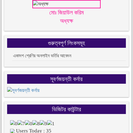
মোঃ জিয়াউল করিম
অধ্যক্ষ
গুরুত্বপূর্ণ লিংকসমূহ
একাদশ শ্রেণির অনলাইন ভর্তির আবেদন
সূবর্ণজয়ন্তী কর্নার
ভিজিটর কাউন্টার
Users Today : 35