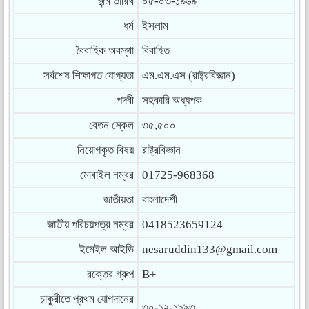
জন্ম তারিখ
০৫-০৩-১৯৬৯
ধর্ম
ইসলাম
বৈবাহিক অবস্থা
বিবাহিত
সর্বশেষ শিক্ষাগত যোগ্যতা
এম.এম.এস (রাষ্ট্রবিজ্ঞান)
পদবী
সহকারি অধ্যপক
বেতন স্কেল
৩৫,৫০০
নিয়োগকৃত বিষয়
রাষ্ট্রবিজ্ঞান
মোবাইল নম্বর
01725-968368
জাতীয়তা
বাংলাদেশী
জাতীয় পরিচয়পত্র নম্বর
0418523659124
ইমেইল আইডি
nesaruddin133@gmail.com
রক্তের গ্রুপ
B+
চাকুরীতে প্রথম যোগদানের
৩০-১২-১৯৯৩