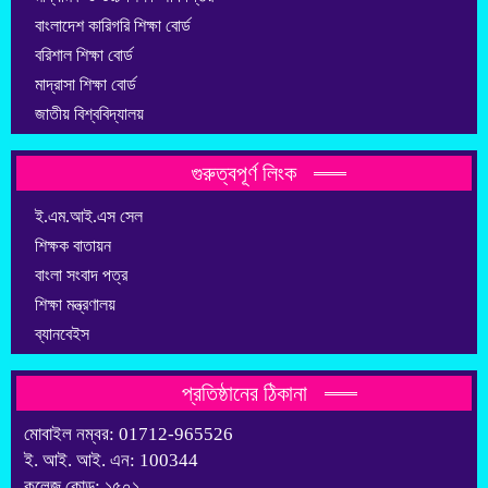
বাংলাদেশ কারিগরি শিক্ষা বোর্ড
বরিশাল শিক্ষা বোর্ড
মাদ্রাসা শিক্ষা বোর্ড
জাতীয় বিশ্ববিদ্যালয়
গুরুত্বপূর্ণ লিংক
ই.এম.আই.এস সেল
শিক্ষক বাতায়ন
বাংলা সংবাদ পত্র
শিক্ষা মন্ত্রণালয়
ব্যানবেইস
প্রতিষ্ঠানের ঠিকানা
মোবাইল নম্বর: 01712-965526
ই. আই. আই. এন: 100344
কলেজ কোড: ১৫০১