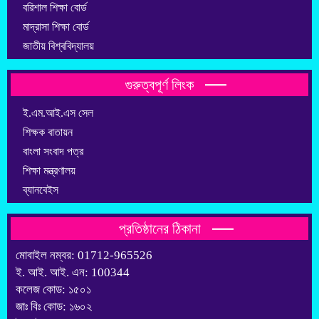
বরিশাল শিক্ষা বোর্ড
মাদ্রাসা শিক্ষা বোর্ড
জাতীয় বিশ্ববিদ্যালয়
গুরুত্বপূর্ণ লিংক
ই.এম.আই.এস সেল
শিক্ষক বাতায়ন
বাংলা সংবাদ পত্র
শিক্ষা মন্ত্রণালয়
ব্যানবেইস
প্রতিষ্ঠানের ঠিকানা
মোবাইল নম্বর: 01712-965526
ই. আই. আই. এন: 100344
কলেজ কোড: ১৫০১
জাঃ বিঃ কোড: ১৬০২