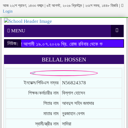
আজ
২২শে শ্রাবণ, ১৪৩৩ বঙ্গাব্দ
|
৬ই আগস্ট, ২০২৬ খ্রিস্টাব্দ
|
২৩শে সফর, ১৪৪৮ হিজরি
|
Login
MENU
নিউজ:
ষের ফরম পূরণ আগামী ১৯.০৭.২০২৬ খ্রি. রোজ রবিবার থেকে শুরু হবে।
অনার্স 
BELLAL HOSSEN
ইনডেক্স/পিডিএস নম্বর
N56824378
শিক্ষক/কর্মচারীর নাম
বিল্লাল হোসেন
পিতার নাম
আবদুস সহিদ জমাদার
মাতার নাম
নুরজাহান বেগম
স্বামী/স্ত্রীর নাম
সাদিয়া