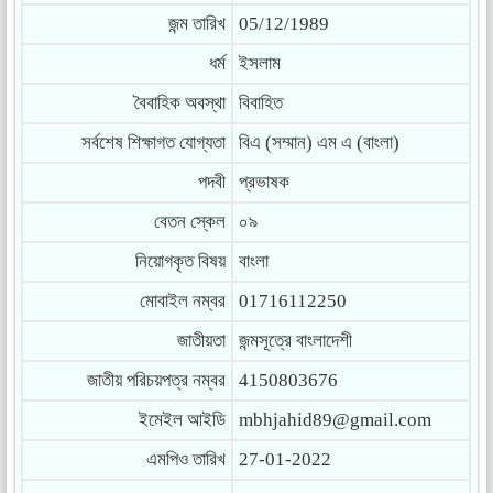
জন্ম তারিখ
05/12/1989
ধর্ম
ইসলাম
বৈবাহিক অবস্থা
বিবাহিত
সর্বশেষ শিক্ষাগত যোগ্যতা
বিএ (সম্মান) এম এ (বাংলা)
পদবী
প্রভাষক
বেতন স্কেল
০৯
নিয়োগকৃত বিষয়
বাংলা
মোবাইল নম্বর
01716112250
জাতীয়তা
জন্মসূত্রে বাংলাদেশী
জাতীয় পরিচয়পত্র নম্বর
4150803676
ইমেইল আইডি
mbhjahid89@gmail.com
এমপিও তারিখ
27-01-2022