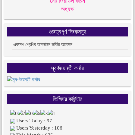
মোঃ জিয়াউল করিম
অধ্যক্ষ
গুরুত্বপূর্ণ লিংকসমূহ
একাদশ শ্রেণির অনলাইন ভর্তির আবেদন
সূবর্ণজয়ন্তী কর্নার
ভিজিটর কাউন্টার
Users Today : 97
Users Yesterday : 106