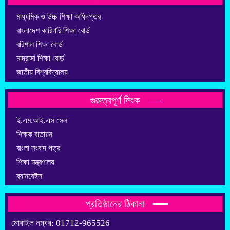
মাধ্যমিক ও উচ্চ শিক্ষা অধিদপ্তর
বাংলাদেশ কারিগরি শিক্ষা বোর্ড
বরিশাল শিক্ষা বোর্ড
মাদ্রাসা শিক্ষা বোর্ড
জাতীয় বিশ্ববিদ্যালয়
গুরুত্বপূর্ণ লিংক
ই.এম.আই.এস সেল
শিক্ষক বাতায়ন
বাংলা সংবাদ পত্র
শিক্ষা মন্ত্রণালয়
ব্যানবেইস
প্রতিষ্ঠানের ঠিকানা
মোবাইল নম্বর: 01712-965526