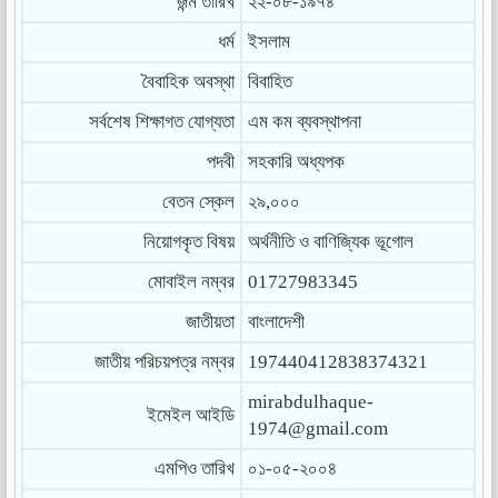
জন্ম তারিখ
২২-০৮-১৯৭৪
ধর্ম
ইসলাম
বৈবাহিক অবস্থা
বিবাহিত
সর্বশেষ শিক্ষাগত যোগ্যতা
এম কম ব্যবস্থাপনা
পদবী
সহকারি অধ্যপক
বেতন স্কেল
২৯,০০০
নিয়োগকৃত বিষয়
অর্থনীতি ও বাণিজ্যিক ভূগোল
মোবাইল নম্বর
01727983345
জাতীয়তা
বাংলাদেশী
জাতীয় পরিচয়পত্র নম্বর
197440412838374321
mirabdulhaque-
ইমেইল আইডি
1974@gmail.com
এমপিও তারিখ
০১-০৫-২০০৪