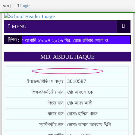
আজ
|
|
|
Login
MENU
নিউজ:
ষের ফরম পূরণ আগামী ১৯.০৭.২০২৬ খ্রি. রোজ রবিবার থেকে শুরু হবে।
অনার্স 
MD. ABDUL HAQUE
ইনডেক্স/পিডিএস নম্বর
3010587
শিক্ষক/কর্মচারীর নাম
মোঃ আবদুল হক
পিতার নাম
মোঃ আদম আলী
মাতার নাম
মোসাঃ হালিমা খানম
স্বামী/স্ত্রীর নাম
মোসাঃ আসমা আক্তার শিল্পি