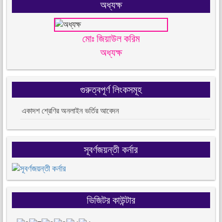
অধ্যক্ষ
মোঃ জিয়াউল করিম
অধ্যক্ষ
গুরুত্বপূর্ণ লিংকসমূহ
একাদশ শ্রেণির অনলাইন ভর্তির আবেদন
সূবর্ণজয়ন্তী কর্নার
ভিজিটর কাউন্টার