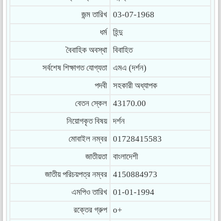
জন্ম তারিখ
03-07-1968
ধর্ম
হিন্দু
বৈবাহিক অবস্থা
বিবাহিত
সর্বশেষ শিক্ষাগত যোগ্যতা
এমএ (দর্শন)
পদবী
সহকারী অধ্যাপক
বেতন স্কেল
43170.00
নিয়োগকৃত বিষয়
দর্শন
মোবাইল নম্বর
01728415583
জাতীয়তা
বাংলাদেশী
জাতীয় পরিচয়পত্র নম্বর
4150884973
এমপিও তারিখ
01-01-1994
রক্তের গ্রুপ
o+