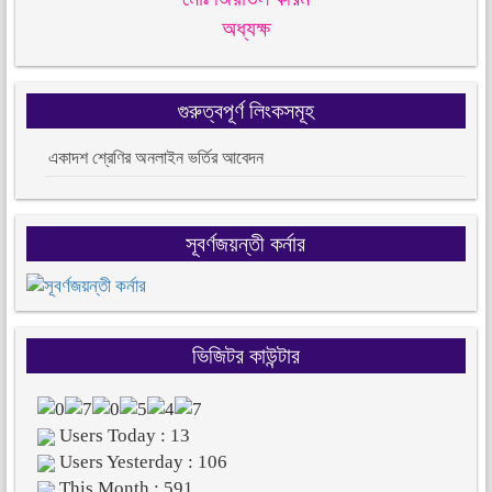
অধ্যক্ষ
গুরুত্বপূর্ণ লিংকসমূহ
একাদশ শ্রেণির অনলাইন ভর্তির আবেদন
সূবর্ণজয়ন্তী কর্নার
ভিজিটর কাউন্টার
Users Today : 13
Users Yesterday : 106
This Month : 591