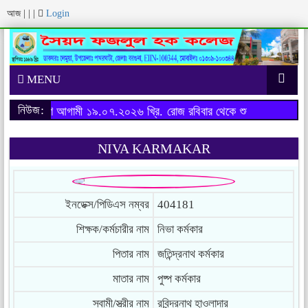
আজ
|
|
|
Login
MENU
নিউজ:
ষের ফরম পূরণ আগামী ১৯.০৭.২০২৬ খ্রি. রোজ রবিবার থেকে শুরু হবে।
অনার্স 
NIVA KARMAKAR
ইনডেক্স/পিডিএস নম্বর
404181
শিক্ষক/কর্মচারীর নাম
নিভা কর্মকার
পিতার নাম
জতিন্দ্রনাথ কর্মকার
মাতার নাম
পুষ্প কর্মকার
স্বামী/স্ত্রীর নাম
রবিন্দ্রনাথ হাওলাদার