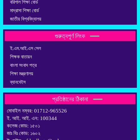
বরিশাল শিক্ষা বোর্ড
মাদ্রাসা শিক্ষা বোর্ড
জাতীয় বিশ্ববিদ্যালয়
গুরুত্বপূর্ণ লিংক
ই.এম.আই.এস সেল
শিক্ষক বাতায়ন
বাংলা সংবাদ পত্র
শিক্ষা মন্ত্রণালয়
ব্যানবেইস
প্রতিষ্ঠানের ঠিকানা
মোবাইল নম্বর: 01712-965526
ই. আই. আই. এন: 100344
কলেজ কোড: ১৫০১
জাঃ বিঃ কোড: ১৬০২