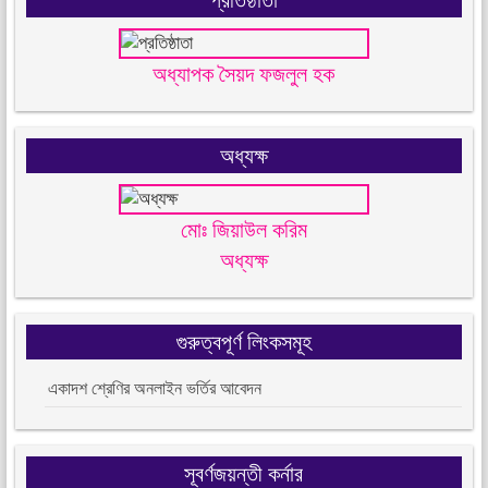
প্রতিষ্ঠাতা
অধ্যাপক সৈয়দ ফজলুল হক
অধ্যক্ষ
মোঃ জিয়াউল করিম
অধ্যক্ষ
গুরুত্বপূর্ণ লিংকসমূহ
একাদশ শ্রেণির অনলাইন ভর্তির আবেদন
সূবর্ণজয়ন্তী কর্নার