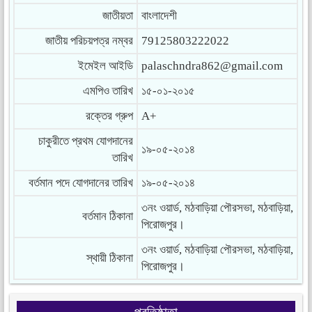
জাতীয়তা
বাংলাদেশী
জাতীয় পরিচয়পত্র নম্বর
79125803222022
ইমেইল আইডি
palaschndra862@gmail.com
এমপিও তারিখ
১৫-০১-২০১৫
রক্তের গ্রুপ
A+
চাকুরীতে প্রথম যোগদানের
১৯-০৫-২০১৪
তারিখ
বর্তমান পদে যোগদানের তারিখ
১৯-০৫-২০১৪
৩নং ওয়ার্ড, মঠবাড়িয়া পৌরসভা, মঠবাড়িয়া,
বর্তমান ঠিকানা
পিরোজপুর।
৩নং ওয়ার্ড, মঠবাড়িয়া পৌরসভা, মঠবাড়িয়া,
স্থায়ী ঠিকানা
পিরোজপুর।