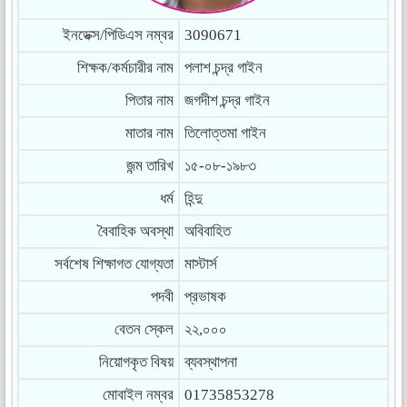
ইনডেক্স/পিডিএস নম্বর
3090671
শিক্ষক/কর্মচারীর নাম
পলাশ চন্দ্র গাইন
পিতার নাম
জগদীশ চন্দ্র গাইন
মাতার নাম
তিলোত্তমা গাইন
জন্ম তারিখ
১৫-০৮-১৯৮৩
ধর্ম
হিন্দু
বৈবাহিক অবস্থা
অবিবাহিত
সর্বশেষ শিক্ষাগত যোগ্যতা
মাস্টার্স
পদবী
প্রভাষক
বেতন স্কেল
২২,০০০
নিয়োগকৃত বিষয়
ব্যবস্থাপনা
মোবাইল নম্বর
01735853278