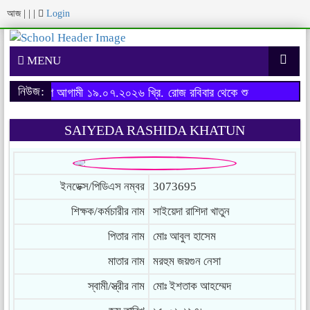
আজ
|
|
|
Login
MENU
নিউজ:
ষের ফরম পূরণ আগামী ১৯.০৭.২০২৬ খ্রি. রোজ রবিবার থেকে শুরু হবে।
অনার্স 
SAIYEDA RASHIDA KHATUN
ইনডেক্স/পিডিএস নম্বর
3073695
শিক্ষক/কর্মচারীর নাম
সাইয়েদা রাশিদা খাতুন
পিতার নাম
মোঃ আবুল হাসেম
মাতার নাম
মরহুম জয়গুন নেসা
স্বামী/স্ত্রীর নাম
মোঃ ইশতাক আহম্মেদ