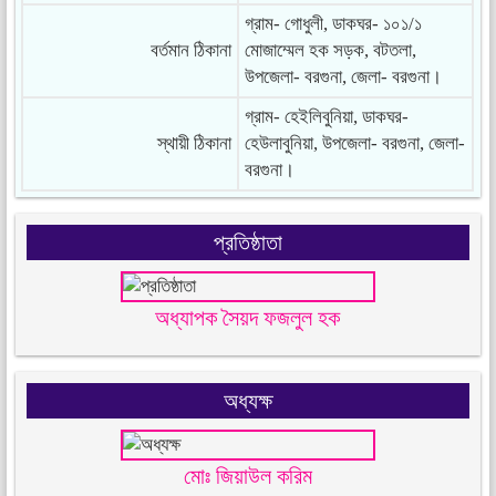
গ্রাম- গোধুলী, ডাকঘর- ১০১/১
বর্তমান ঠিকানা
মোজাম্মেল হক সড়ক, বটতলা,
উপজেলা- বরগুনা, জেলা- বরগুনা।
গ্রাম- হেইলিবুনিয়া, ডাকঘর-
স্থায়ী ঠিকানা
হেউলাবুনিয়া, উপজেলা- বরগুনা, জেলা-
বরগুনা।
প্রতিষ্ঠাতা
অধ্যাপক সৈয়দ ফজলুল হক
অধ্যক্ষ
মোঃ জিয়াউল করিম