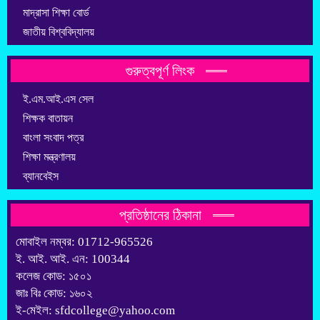
মাদ্রাসা শিক্ষা বোর্ড
জাতীয় বিশ্ববিদ্যালয়
গুরুত্বপূর্ণ লিংক
ই.এম.আই.এস সেল
শিক্ষক বাতায়ন
বাংলা সংবাদ পত্র
শিক্ষা মন্ত্রণালয়
ব্যানবেইস
প্রতিষ্ঠানের ঠিকানা
মোবাইল নম্বর: 01712-965526
ই. আই. আই. এন: 100344
কলেজ কোড: ১৫০১
জাঃ বিঃ কোড: ১৬০২
ই-মেইল: sfdcollege@yahoo.com