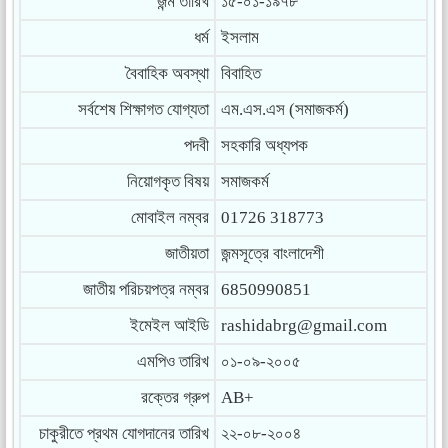
জন্ম তারিখ
১৫-০১-১৯৭৮
ধর্ম
ইসলাম
বৈবাহিক অবস্থা
বিবাহিত
সর্বশেষ শিক্ষাগত যোগ্যতা
এম.এস.এস (সমাজকর্ম)
পদবী
সহকারি অধ্যপক
নিয়োগকৃত বিষয়
সমাজকর্ম
মোবাইল নম্বর
01726 318773
জাতীয়তা
জন্মসূত্রে বাংলাদেশী
জাতীয় পরিচয়পত্র নম্বর
6850990851
ইমেইল আইডি
rashidabrg@gmail.com
এমপিও তারিখ
০১-০৯-২০০৫
রক্তের গ্রুপ
AB+
চাকুরীতে প্রথম যোগদানের তারিখ
২২-০৮-২০০৪