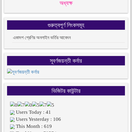
অধ্যক্ষ
গুরুত্বপূর্ণ লিংকসমূহ
একাদশ শ্রেণির অনলাইন ভর্তির আবেদন
সূবর্ণজয়ন্তী কর্নার
ভিজিটর কাউন্টার
Users Today : 41
Users Yesterday : 106
This Month : 619